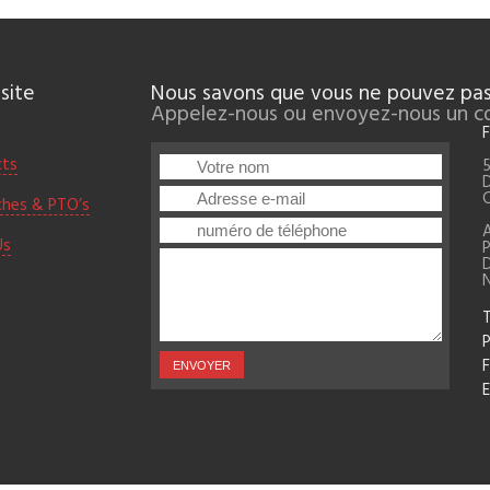
site
Nous savons que vous ne pouvez pas
Appelez-nous ou envoyez-nous un cou
F
cts
5
D
ches & PTO’s
A
Us
D
T
F
E