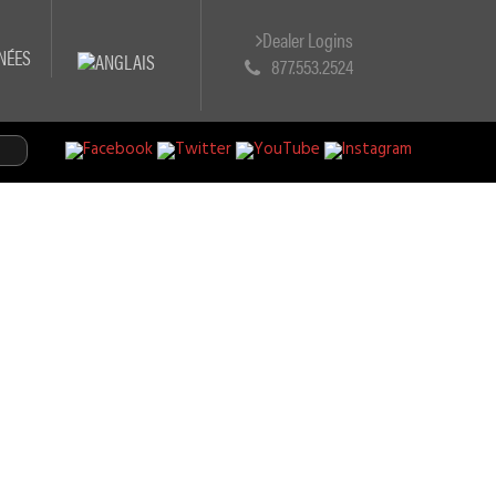
Dealer Logins
NÉES
877.553.2524