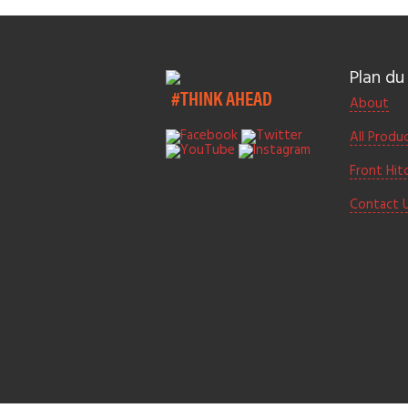
Plan du 
#THINK AHEAD
About
All Produ
Front Hit
Contact 