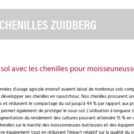
CHENILLES ZUIDBERG
 sol avec les chenilles pour moisseuneus
années d’usage agricole intensif avaient laissé de nombreux sols co
développer ses chenilles en caoutchouc. Nos chenilles procurent une
c et réduisent le compactage du sol jusqu’à 44 % par rapport aux p
l permet également de protéger le sous-sol. L’utilisation à longueu
augmentation du rendement des cultures pouvant atteindre 15 % en 
 chenilles sur le marché des moissonneuses-batteuses et des équipeme
re équipement tout en réduisant l’impact négatif sur la qualité du so