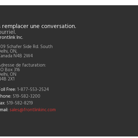
 remplacer une conversation.
rriel.
rontlink Inc.
09 Schafer Side Rd. South
elhi, ON,
Canada N4B 2W4
dresse de facturation:
PO Box 316
elhi, ON
N4B 2X1
oll Free:
1-877-553-2524
Phone:
519-582-3200
ax:
519-582-8219
mail:
sales@frontlinkinc.com